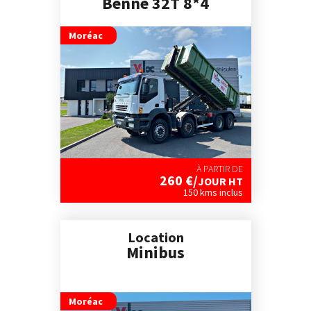
Benne 32T 8*4
Moréac
À PARTIR DE
260
€/
JOUR HT
150 kms inclus
Location
Minibus
Moréac