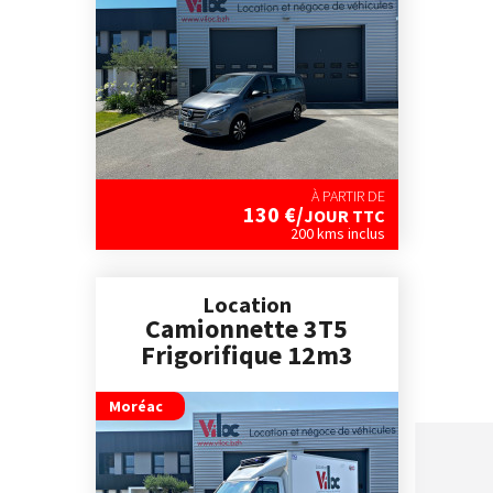
À PARTIR DE
130
€/
JOUR TTC
200 kms inclus
Location
Camionnette 3T5
Frigorifique 12m3
Moréac