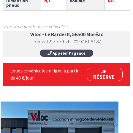
Dimension
N/C
Volume
N/C
pneus
Vous souhaitez louer ce véhicule ?
Viloc - Le Barderff, 56500 Moréac
contact@viloc.bzh - 02 97 61 67 87
Appeler l'agence
Louez ce véhicule en ligne à partir
JE
RÉSERVE
de 40 €/jour