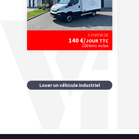
À PARTIR DE
140
€/
JOUR TTC
100 kms inclus
Louer un véhicule industriel