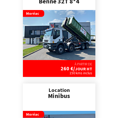
Benne 32T 8*4
Moréac
À PARTIR DE
260
€/
JOUR HT
150 kms inclus
Location
Minibus
Moréac