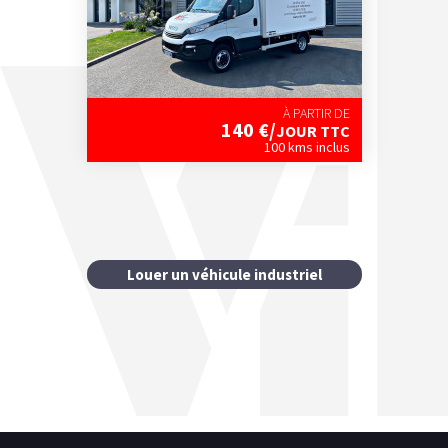
À PARTIR DE
140
€/
JOUR TTC
100 kms inclus
Louer un véhicule industriel