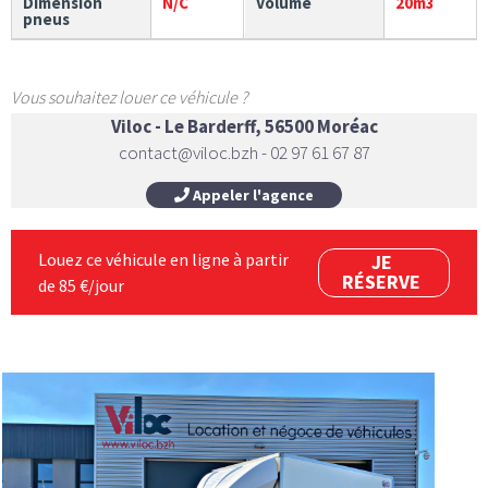
Dimension
N/C
Volume
20m3
pneus
Vous souhaitez louer ce véhicule ?
Viloc - Le Barderff, 56500 Moréac
contact@viloc.bzh - 02 97 61 67 87
Appeler l'agence
Louez ce véhicule en ligne à partir
JE
RÉSERVE
de 85 €/jour