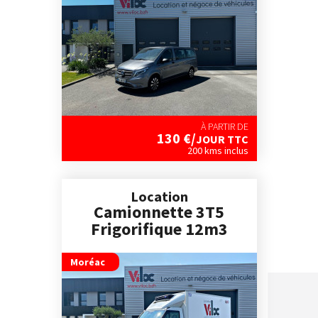
À PARTIR DE
130
€/
JOUR TTC
200 kms inclus
Location
Camionnette 3T5
Frigorifique 12m3
Moréac